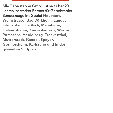
MK-Gabelstapler GmbH ist seit über 20
Jahren Ihr starker Partner für Gabelstapler
Sonderzeuge im Gebiet
Neustadt,
Weinstrasse, Bad Dürkheim, Landau,
Edenkoben, Haßloch, Mannheim,
Ludwigshafen, Kaiserslautern, Worms,
Pirmasens, Heidelberg, Frankenthal,
Mutterstadt, Kandel, Speyer,
Germersheim, Karlsruhe und in der
gesamten Südpfalz.
Schreiben Sie uns oder rufen Sie an. Wir
freuen uns auf Sie!
Offizieller
Händler: