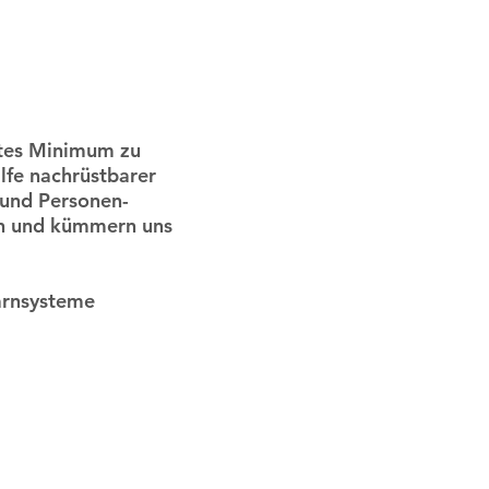
lutes Minimum zu
lfe nachrüstbarer
 und Personen-
en und kümmern uns
arnsysteme